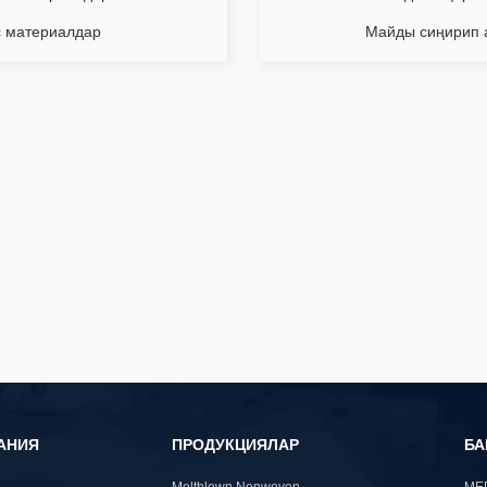
с материалдар
Майды сиңирип а
АНИЯ
ПРОДУКЦИЯЛАР
Б
Meltblown Nonwoven
ME