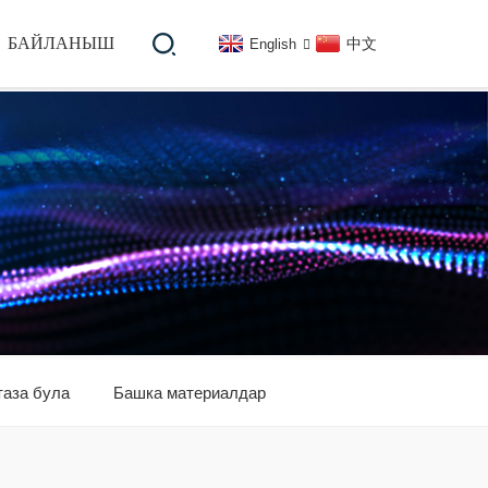
БАЙЛАНЫШ
中文
English
таза була
Башка материалдар