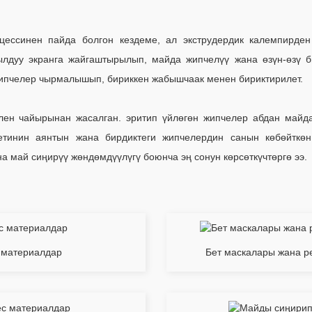
цессинен пайда болгон кездеме, ал экструдердик калемпирде
лдуу экранга жайгаштырылып, майда жипчелүү жана өзүн-өзү б
 жипчелер чырмалышып, бириккен жабышчаак менен бириктирилет.
илен чайырынан жасалган. эритип үйлөгөн жипчелер абдан май
тинин аянтын жана бирдиктеги жипчелердин санын көбөйткөн 
а май сиңирүү жөндөмдүүлүгү боюнча эң сонун көрсөткүчтөргө ээ.
с материалдар
Бет маскалары жана р