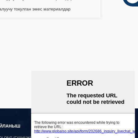
луучу токулган эмес материалдар
АЙЛАНЫШ
DLONG (ГУАНЧЖОУ) HOLDINGS CO., LTD.