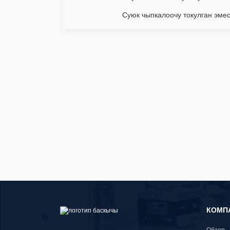
Суюк чыпкалоочу токулган эме
КОМП
Обзор