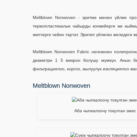
Meltblown Nonwoven - эритме менен үйлөө про
термопластикалык чайырды конвейерге же кыймы
жиптерге чейин тартат. Эритип үйлөгөн желедеги
Meltblown Nonwoven Fabric негизинен полипроп
диаметри 1 5 микрон болушу мүмкүн. Анын бе
фильтрациялоо, коргоо, жылуулук изоляциялоо жан
Meltblown Nonwoven
Аба чыпкалоочу токулган эме