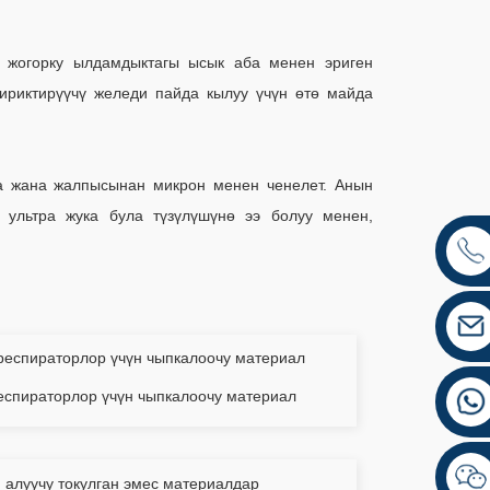
н жогорку ылдамдыктагы ысык аба менен эриген
ириктирүүчү желеди пайда кылуу үчүн өтө майда
да жана жалпысынан микрон менен ченелет. Анын
ультра жука була түзүлүшүнө ээ болуу менен,
еспираторлор үчүн чыпкалоочу материал